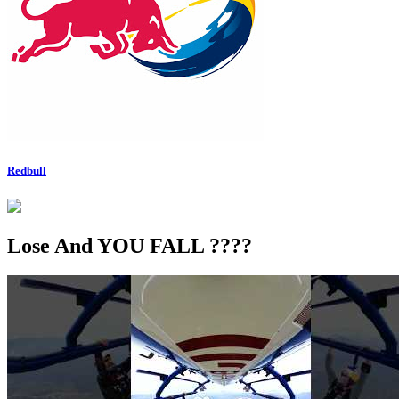
Redbull
Lose And YOU FALL ????