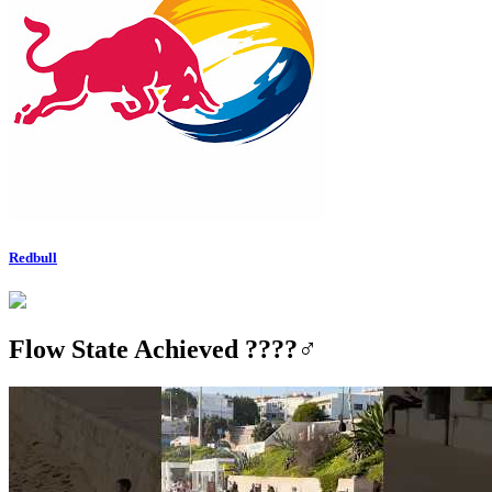
Redbull
Flow State Achieved ????‍♂️